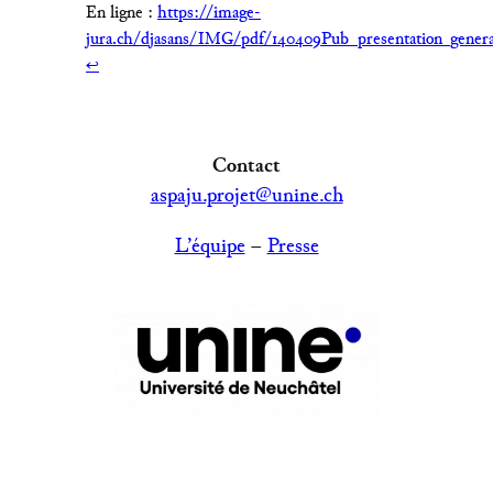
En ligne :
https://image-
jura.ch/djasans/IMG/pdf/140409Pub_presentation_genera
↩︎
Contact
aspaju.projet@unine.ch
L’équipe
–
Presse