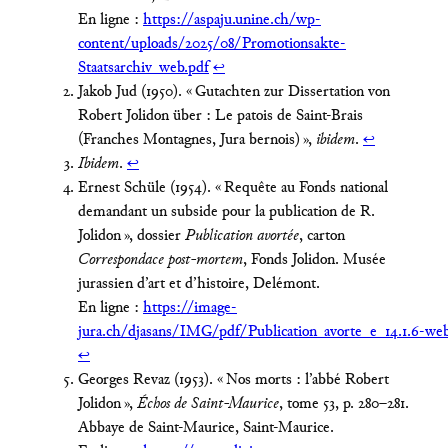
En ligne :
https://aspaju.unine.ch/wp-
content/uploads/2025/08/Promotionsakte-
Staatsarchiv_web.pdf
↩︎
Jakob Jud (1950). « Gutachten zur Dissertation von
Robert Jolidon über : Le patois de Saint-Brais
(Franches Montagnes, Jura bernois) »,
ibidem
.
↩︎
Ibidem
.
↩︎
Ernest Schüle (1954). « Requête au Fonds national
demandant un subside pour la publication de R.
Jolidon », dossier
Publication avortée
, carton
Correspondace post-mortem
, Fonds Jolidon. Musée
jurassien d’art et d’histoire, Delémont.
En ligne :
https://image-
jura.ch/djasans/IMG/pdf/Publication_avorte_e_14.1.6‑we
↩︎
Georges Revaz (1953). « Nos morts : l’abbé Robert
Jolidon »,
Échos de Saint-Maurice
, tome 53, p. 280 – 281.
Abbaye de Saint-Maurice, Saint-Maurice.