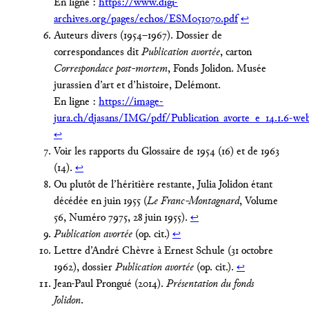
En ligne :
https://www.digi-
archives.org/pages/echos/ESM051070.pdf
↩︎
Auteurs divers (1954 – 1967). Dossier de
correspondances dit
Publication avortée
, carton
Correspondace post-mortem
, Fonds Jolidon. Musée
jurassien d’art et d’histoire, Delémont.
En ligne :
https://image-
jura.ch/djasans/IMG/pdf/Publication_avorte_e_14.1.6‑we
↩︎
Voir les rapports du Glossaire de 1954 (16) et de 1963
(14).
↩︎
Ou plutôt de l’héritière restante, Julia Jolidon étant
décédée en juin 1955 (
Le Franc-Montagnard
, Volume
56, Numéro 7975, 28 juin 1955).
↩︎
Publication avortée
(op. cit.)
↩︎
Lettre d’André Chèvre à Ernest Schule (31 octobre
1962), dossier
Publication avortée
(op. cit.).
↩︎
Jean-Paul Prongué (2014).
Présentation du fonds
Jolidon
.